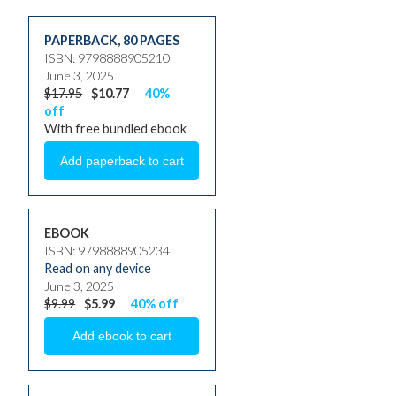
PAPERBACK
,
80 PAGES
ISBN: 9798888905210
June 3, 2025
$17.95
$10.77
40%
off
With free bundled ebook
EBOOK
ISBN: 9798888905234
Read on any device
June 3, 2025
$9.99
$5.99
40% off