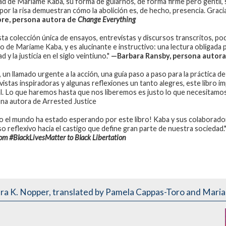
dad de Mariame Kaba, su forma de guiarnos, de forma firme pero gentil, 
por la risa demuestran cómo la abolición es, de hecho, presencia. Gracia
re, persona autora de
Change Everything
sta colección única de ensayos, entrevistas y discursos transcritos, p
jo de Mariame Kaba, y es alucinante e instructivo: una lectura obligada p
ad y la justicia en el siglo veintiuno."
—Barbara Ransby, persona autor
n, un llamado urgente a la acción, una guía paso a paso para la práctica d
istas inspiradoras y algunas reflexiones un tanto alegres, este libro impu
al. Lo que haremos hasta que nos liberemos es justo lo que necesitamos 
na autora de Arrested Justice
o el mundo ha estado esperando por este libro! Kaba y sus colaboradores
so reflexivo hacia el castigo que define gran parte de nuestra sociedad.
om #BlackLivesMatter to Black Libertation
ra K. Nopper
,
translated by Pamela Cappas-Toro and Mari