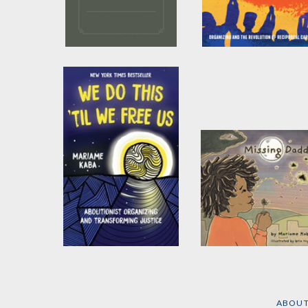
Sojourners for Justice
Let This Radicalize
Press Manifesto
You
by
Neta Bomani
and
by
Kelly Hayes
and
Mariame Kaba
Mariame Kaba
We Do This 'Til We
Missing Daddy
Free Us
by
Mariame Kaba
by
Mariame Kaba
ABOU