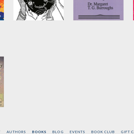
Let This Radicalize
Our Girl Tuesday
You Workbook
by
Tara Betts
,
Tempest
Hazel
, et al.
by
Kelly Hayes
and
Mariame Kaba
T
AUTHORS
BOOKS
BLOG
EVENTS
BOOK CLUB
GIFT 