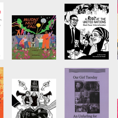
Prisons Must Fall
A Riot at the United
Nations
by
Jane Ball
and
Mariame
Kaba
by
Mariame Kaba