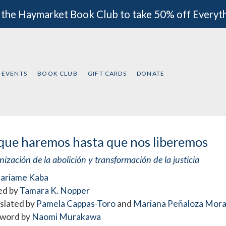
 the Haymarket Book Club to take 50% off Everyt
EVENTS
BOOK CLUB
GIFT CARDS
DONATE
que haremos hasta que nos liberemos
ización de la abolición y transformación de la justicia
ariame Kaba
ed by
Tamara K. Nopper
slated by
Pamela Cappas-Toro
and
Mariana Peñaloza Mora
word by
Naomi Murakawa