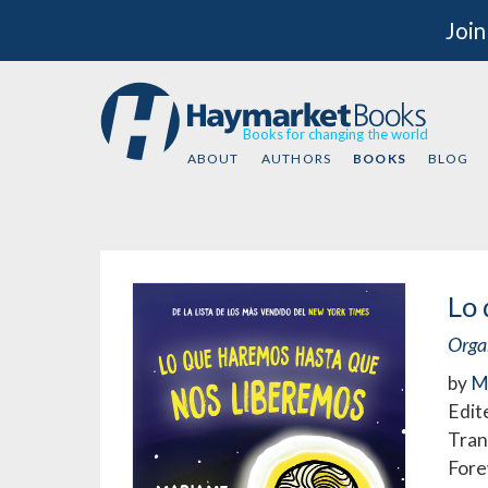
Join
Books for changing the world
ABOUT
AUTHORS
BOOKS
BLOG
Lo 
Organ
by
M
Edit
Tran
Fore