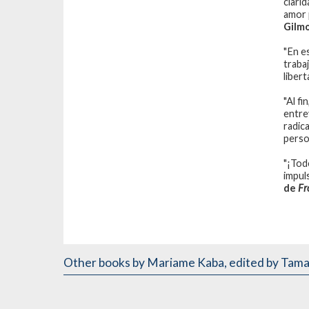
clari
amor 
Gilmo
"En e
traba
libert
"Al fi
entrev
radic
perso
"¡Tod
impul
de
Fr
Other books
by Mariame Kaba
,
edited by Tama