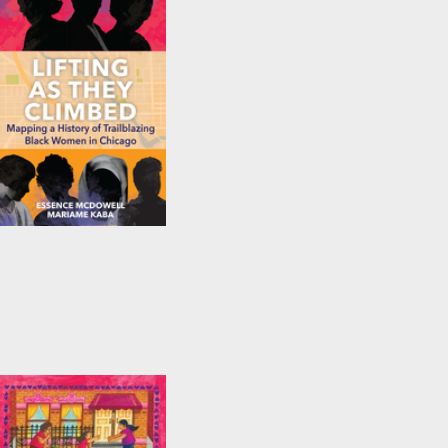
Lifting As They
Climbed
by
Mariame Kaba
and
Essence McDowell