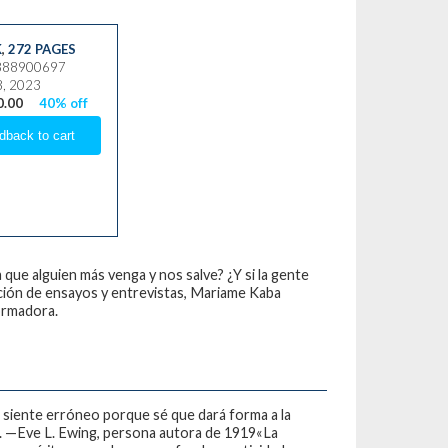
K
,
272 PAGES
8888900697
8, 2023
0.00
40% off
a que alguien más venga y nos salve? ¿Y si la gente
ción de ensayos y entrevistas, Mariame Kaba
formadora.
se siente erróneo porque sé que dará forma a la
s». —Eve L. Ewing, persona autora de 1919«La