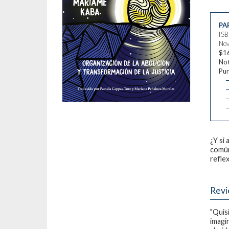
PA
IS
Nov
$1
Not
Pur
—
—
—
¿Y si 
común
refle
Rev
"Quis
imagi