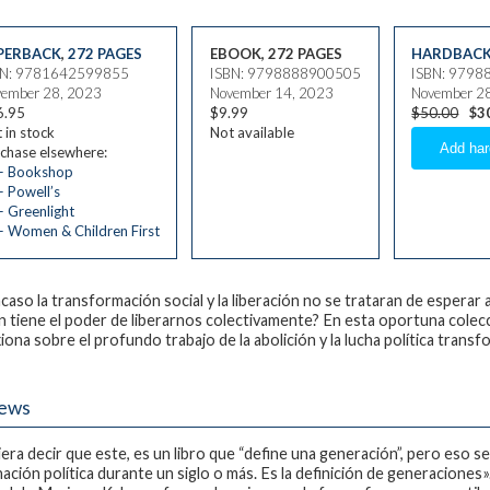
PERBACK
,
272 PAGES
EBOOK, 272 PAGES
HARDBAC
BN: 9781642599855
ISBN: 9798888900505
ISBN: 979
ember 28, 2023
November 14, 2023
November 2
6.95
$9.99
$50.00
$3
 in stock
Not available
chase elsewhere:
— Bookshop
 Powell’s
 Greenlight
 Women & Children First
acaso la transformación social y la liberación no se trataran de esperar 
 tiene el poder de liberarnos colectivamente? En esta oportuna colec
xiona sobre el profundo trabajo de la abolición y la lucha política trans
iews
iera decir que este, es un libro que “define una generación”, pero eso 
nación política durante un siglo o más. Es la definición de generacione