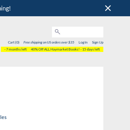
hing!
Cart (0)
Free shipping on US orders over $35
Log In
Sign Up
- 7 months left
40% Off ALL Haymarket Books!
- 15 days left
les