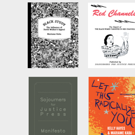
Black Study
Red Channels
by
Mariame Kaba
by
Mariame Kaba