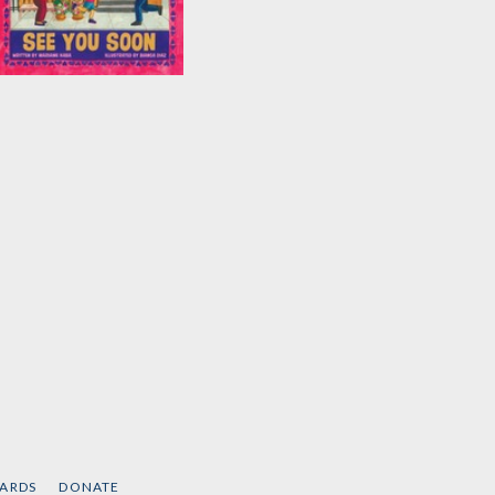
See You Soon
by
Mariame Kaba
CARDS
DONATE